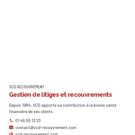
œuvre de chantiers d’envergure au sein des entreprises, sommés
de se mettre en conformité. Nécessaire à l’heure de la collecte et
du traitement d’un volume de données personnelles toujours
croissant à l’ère des nouveaux outils informatiques, la nouvelle
réglementation ne pose pas moins problème aux professionnels.
A quelles occasions faut-il s’y conformer ? Comment l’appliquer
?
VCD RECOUVREMENT
Gestion de litiges et recouvrements
Depuis 1984, VCD apporte sa contribution à la bonne santé
financière de ses clients.
01 46 55 13 23
contact@vcd-recouvrement.com
vcd-recouvrement.com